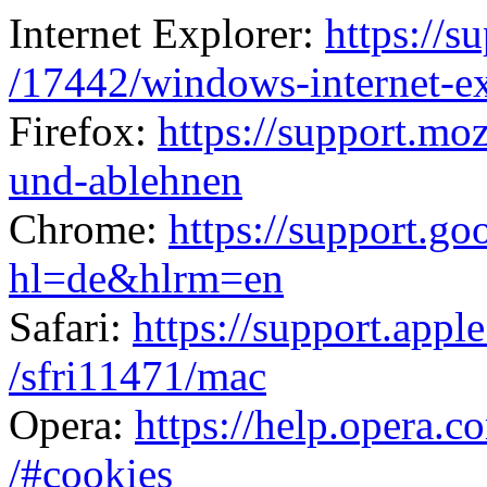
Internet Explorer:
https://s
/17442
/windows-internet-e
Firefox:
https://support.moz
und-ablehnen
Chrome:
https://support.g
hl=de
&hlrm=en
Safari:
https://support.appl
/sfri11471
/mac
Opera:
https://help.opera.c
/#cookies