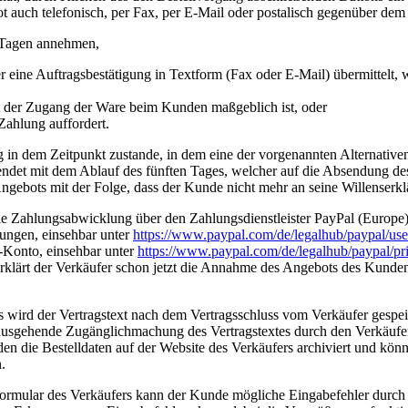
auch telefonisch, per Fax, per E-Mail oder postalisch gegenüber dem
 Tagen annehmen,
r eine Auftragsbestätigung in Textform (Fax oder E-Mail) übermittelt
it der Zugang der Ware beim Kunden maßgeblich ist, oder
ahlung auffordert.
 in dem Zeitpunkt zustande, in dem eine der vorgenannten Alternativen
ndet mit dem Ablauf des fünften Tages, welcher auf die Absendung de
 Angebots mit der Folge, dass der Kunde nicht mehr an seine Willenserk
e Zahlungsabwicklung über den Zahlungsdienstleister PayPal (Europe)
ungen, einsehbar unter
https://www.paypal.com
/de
/legalhub
/paypal
/us
-Konto, einsehbar unter
https://www.paypal.com
/de
/legalhub
/paypal
/pr
klärt der Verkäufer schon jetzt die Annahme des Angebots des Kunden
rs wird der Vertragstext nach dem Vertragsschluss vom Verkäufer ges
inausgehende Zugänglichmachung des Vertragstextes durch den Verkäufe
den die Bestelldaten auf der Website des Verkäufers archiviert und k
.
formular des Verkäufers kann der Kunde mögliche Eingabefehler durch