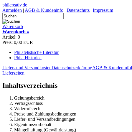
philcreativ.de
Anmelden
|
AGB & Kundeninfo
|
Datenschutz
|
Impressum
Warenkorb
Warenkorb »
Artikel: 0
Preis: 0,00 EUR
Philatelistische Literatur
Phila Historica
Liefer- und Versandkosten
Datenschutzerklärung
AGB & Kundeninfo
Lieferzeiten
Inhaltsverzeichnis
Geltungsbereich
Vertragsschluss
Widerrufsrecht
Preise und Zahlungsbedingungen
Liefer- und Versandbedingungen
Eigentumsvorbehalt
Mängelhaftung (Gewährleistung)