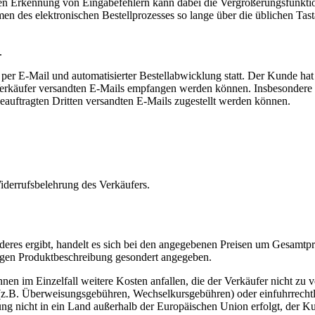
ren Erkennung von Eingabefehlern kann dabei die Vergrößerungsfunktion
 des elektronischen Bestellprozesses so lange über die üblichen Tasta
.
er E-Mail und automatisierter Bestellabwicklung statt. Der Kunde hat 
m Verkäufer versandten E-Mails empfangen werden können. Insbesondere
eauftragten Dritten versandten E-Mails zugestellt werden können.
derrufsbelehrung des Verkäufers.
eres ergibt, handelt es sich bei den angegebenen Preisen um Gesamtpre
ligen Produktbeschreibung gesondert angegeben.
n im Einzelfall weitere Kosten anfallen, die der Verkäufer nicht zu v
e (z.B. Überweisungsgebühren, Wechselkursgebühren) oder einfuhrrecht
ung nicht in ein Land außerhalb der Europäischen Union erfolgt, der 