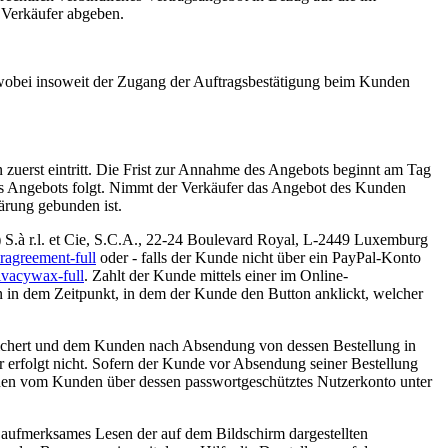
 Verkäufer abgeben.
, wobei insoweit der Zugang der Auftragsbestätigung beim Kunden
 zuerst eintritt. Die Frist zur Annahme des Angebots beginnt am Tag
s Angebots folgt. Nimmt der Verkäufer das Angebot des Kunden
lärung gebunden ist.
 S.à r.l. et Cie, S.C.A., 22-24 Boulevard Royal, L-2449 Luxemburg
eragreement-full
oder - falls der Kunde nicht über ein PayPal-Konto
ivacywax-full
. Zahlt der Kunde mittels einer im Online-
 in dem Zeitpunkt, in dem der Kunde den Button anklickt, welcher
peichert und dem Kunden nach Absendung von dessen Bestellung in
r erfolgt nicht. Sofern der Kunde vor Absendung seiner Bestellung
önnen vom Kunden über dessen passwortgeschütztes Nutzerkonto unter
 aufmerksames Lesen der auf dem Bildschirm dargestellten