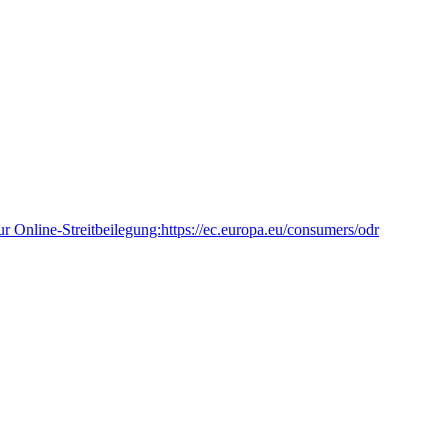
r Online-Streitbeilegung:
https://ec.europa.eu/consumers/odr