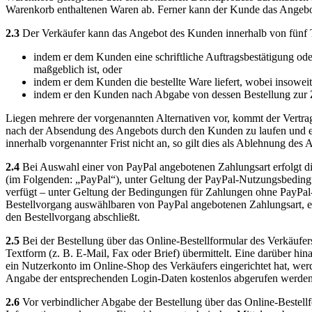
Warenkorb enthaltenen Waren ab. Ferner kann der Kunde das Angebot 
2.3
Der Verkäufer kann das Angebot des Kunden innerhalb von fünf
indem er dem Kunden eine schriftliche Auftragsbestätigung ode
maßgeblich ist, oder
indem er dem Kunden die bestellte Ware liefert, wobei insowe
indem er den Kunden nach Abgabe von dessen Bestellung zur Z
Liegen mehrere der vorgenannten Alternativen vor, kommt der Vertrag
nach der Absendung des Angebots durch den Kunden zu laufen und e
innerhalb vorgenannter Frist nicht an, so gilt dies als Ablehnung des
2.4
Bei Auswahl einer von PayPal angebotenen Zahlungsart erfolgt di
(im Folgenden: „PayPal“), unter Geltung der PayPal-Nutzungsbeding
verfügt – unter Geltung der Bedingungen für Zahlungen ohne PayPal
Bestellvorgang auswählbaren von PayPal angebotenen Zahlungsart, er
den Bestellvorgang abschließt.
2.5
Bei der Bestellung über das Online-Bestellformular des Verkäufe
Textform (z. B. E-Mail, Fax oder Brief) übermittelt. Eine darüber h
ein Nutzerkonto im Online-Shop des Verkäufers eingerichtet hat, wer
Angabe der entsprechenden Login-Daten kostenlos abgerufen werden
2.6
Vor verbindlicher Abgabe der Bestellung über das Online-Bestell