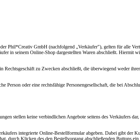
 Phil*Creativ GmbH (nachfolgend „Verkäufer"), gelten für alle Vert
äufer in seinem Online-Shop dargestellten Waren abschließt. Hiermit
ein Rechtsgeschäft zu Zwecken abschließt, die überwiegend weder ihrer 
che Person oder eine rechtsfähige Personengesellschaft, die bei Absch
ngen stellen keine verbindlichen Angebote seitens des Verkäufers dar
äufers integrierte Online-Bestellformular abgeben. Dabei gibt der Ku
hat, durch Klicken des den Bestellvorgang abschließenden Buttons ein 