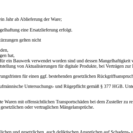
ein Jahr ab Ablieferung der Ware;
lhaftung eine Ersatzlieferung erfolgt.
ürzungen gelten nicht
nden,
gen hat,
 für ein Bauwerk verwendet worden sind und dessen Mangelhaftigkeit v
itstellung von Aktualisierungen für digitale Produkte, bei Verträgen zu
rungsfristen für einen ggf. bestehenden gesetzlichen Rückgriffsanspruc
aufmännische Untersuchungs- und Rügepflicht gemäß § 377 HGB. Unterlä
rte Waren mit offensichtlichen Transportschäden bei dem Zusteller zu 
 gesetzlichen oder vertraglichen Mängelansprüche.
nlichen und gesetzlichen, auch deliktischen Ansprüchen auf Schadens-