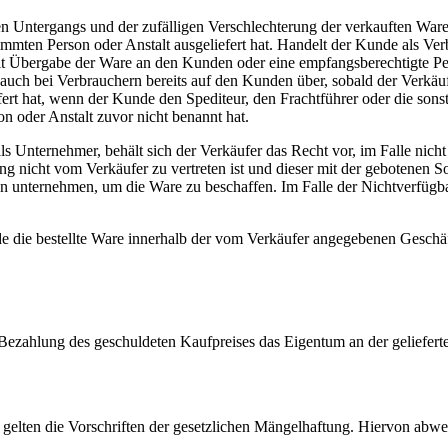
en Untergangs und der zufälligen Verschlechterung der verkauften Ware
mmten Person oder Anstalt ausgeliefert hat. Handelt der Kunde als Ver
mit Übergabe der Ware an den Kunden oder eine empfangsberechtigte Pe
auch bei Verbrauchern bereits auf den Kunden über, sobald der Verkäuf
ert hat, wenn der Kunde den Spediteur, den Frachtführer oder die sons
 oder Anstalt zuvor nicht benannt hat.
s Unternehmer, behält sich der Verkäufer das Recht vor, im Falle nich
erung nicht vom Verkäufer zu vertreten ist und dieser mit der gebotenen 
n unternehmen, um die Ware zu beschaffen. Im Falle der Nichtverfügba
e die bestellte Ware innerhalb der vom Verkäufer angegebenen Geschä
gen Bezahlung des geschuldeten Kaufpreises das Eigentum an der geliefert
 gelten die Vorschriften der gesetzlichen Mängelhaftung. Hiervon abwe